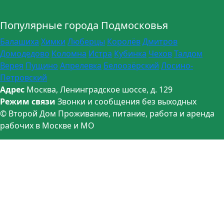
Популярные города Подмосковья
Балашиха
Химки
Люберцы
Королёв
Дмитров
Домодедово
Коломна
Истра
Кубинка
Чехов
Талдом
Верея
Пущино
Апрелевка
Белоозёрский
Лосино-
Петровский
Адрес
Москва, Ленинградское шоссе, д. 129
Режим связи
Звонки и сообщения без выходных
© Второй Дом
Проживание, питание, работа и аренда
рабочих в Москве и МО