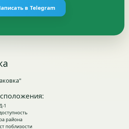
аписать в Telegram
ка
аковка"
сположения:
Д-1
доступность
ра района
ст поблизости