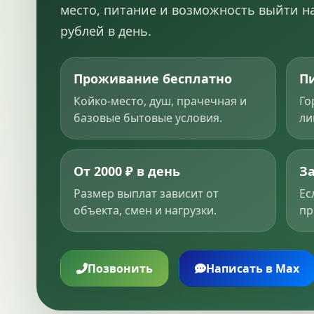
место, питание и возможность выйти на
рублей в день.
Проживание бесплатно
Пи
Койко-место, душ, прачечная и
Го
базовые бытовые условия.
ли
От 2000 ₽ в день
З
Размер выплат зависит от
Ес
объекта, смен и нагрузки.
пр
Позвонить
Написать в Max